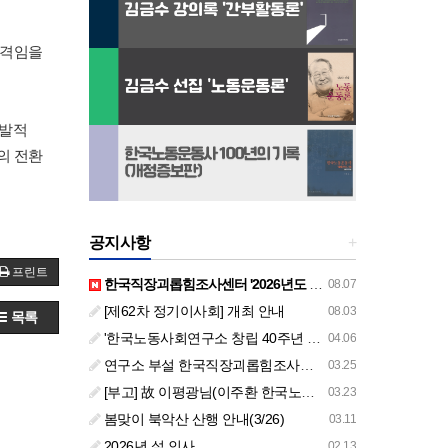
충격임을
자발적
의 전환
공지사항
+
프린트
한국직장괴롭힘조사센터 '2026년도 하반기 주요 사업 안내' (교육/컨설팅)
08.07
[제62차 정기이사회] 개최 안내
08.03
목록
'한국노동사회연구소 창립 40주년 기념 행사 안내'
04.06
연구소 부설 한국직장괴롭힘조사센터 '2026년도 주요 사업 안내' (교육/컨설팅)
03.25
[부고] 故 이평광님(이주환 한국노동사회연구소 부소장 부친상)
03.23
봄맞이 북악산 산행 안내(3/26)
03.11
2026년 설 인사
02.13