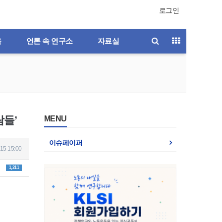
로그인
육
언론 속 연구소
자료실
람들’
MENU
이슈페이퍼
15 15:00
1,211