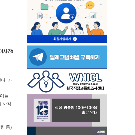
이사장)
다. 가
 이들
적 사각
령 등)